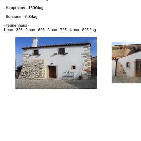
- Haupthaus -
160€/tag
- Scheune -
74€/tag
- Tennenhaus -
1 pax - 32€ | 2 pax - 62€ | 3 pax - 72€ | 4 pax - 82€ /tag