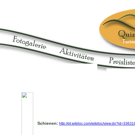
Schienen
:
http://pt.wikiloc.com/wikiloc/view.do?id=33631